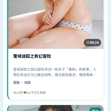
99:29
雪域迷踪之奇幻冒险
雪域迷踪之奇幻冒险讲述一段关于「喜剧」的故事，人
物在命运交叉口做出抉择，悬念层层推进，情感真挚动
人……
喜剧
· 线路
19万
6.1千
1年前