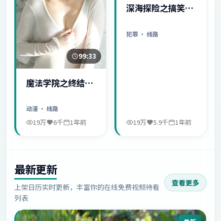
深海探险之搞笑日
常
犯罪
· 线路
99:33
魔法学院之终结序
幕
动漫
· 线路
19万
6千
1年前
19万
5.9千
1年前
最新更新
查看更多
上架日历实时更新，丰富你的在线免费视频待看
列表