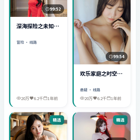
99:52
深海探险之未知世
界
冒险
· 线路
99:54
欢乐家庭之时空守
护者
悬疑
· 线路
20万
6.2千
1年前
20万
6.2千
1年前
精选
精选