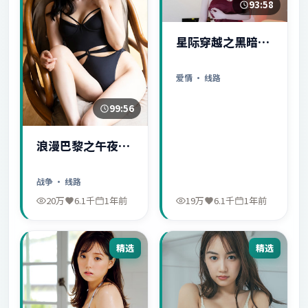
93:58
星际穿越之黑暗秘
密
爱情
· 线路
99:56
浪漫巴黎之午夜惊
魂
战争
· 线路
20万
6.1千
1年前
19万
6.1千
1年前
精选
精选