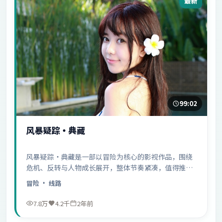
最新
99:02
风暴疑踪·典藏
风暴疑踪·典藏是一部以冒险为核心的影视作品，围绕
危机、反转与人物成长展开，整体节奏紧凑，值得推荐
观看。
冒险
· 线路
7.8万
4.2千
2年前