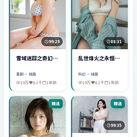
99:29
88:31
雪域迷踪之奇幻冒
乱世烽火之永恒爱
险
情
喜剧
· 线路
科幻
· 线路
19万
6.1千
1年前
19万
6.1千
1年前
精选
精选
99:35