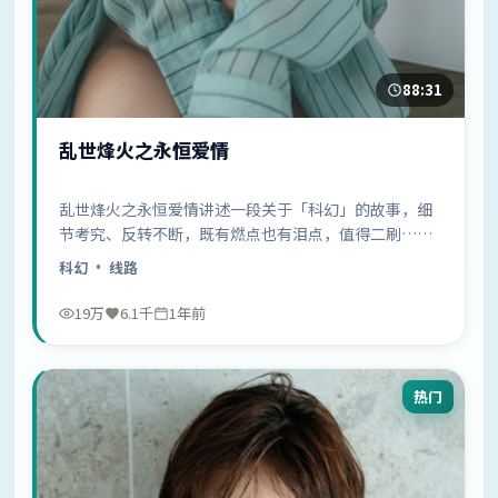
88:31
乱世烽火之永恒爱情
乱世烽火之永恒爱情讲述一段关于「科幻」的故事，细
节考究、反转不断，既有燃点也有泪点，值得二刷……
科幻
· 线路
19万
6.1千
1年前
热门