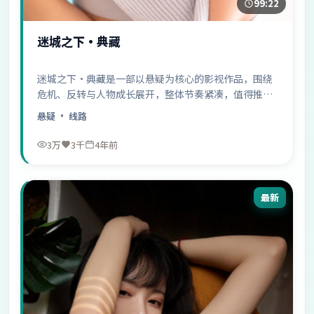
99:22
迷城之下·典藏
迷城之下·典藏是一部以悬疑为核心的影视作品，围绕
危机、反转与人物成长展开，整体节奏紧凑，值得推荐
观看。
悬疑
· 线路
3万
3千
4年前
最新