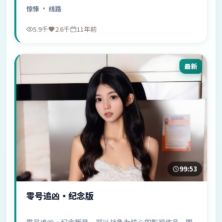
观看。
惊悚
· 线路
5.9千
2.6千
11年前
最新
99:53
零号追凶·纪念版
零号追凶·纪念版是一部以战争为核心的影视作品，围